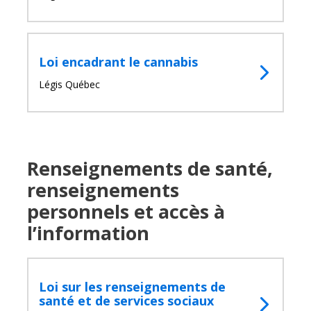
fenêtre
de
recherc
Rechercher
Lancer
Loi encadrant le cannabis
la
recherc
Légis Québec
Renseignements de santé,
renseignements
personnels et accès à
l’information
Loi sur les renseignements de
santé et de services sociaux