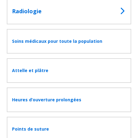
Radiologie
Soins médicaux pour toute la population
Fermer
la
fenêtre
de
recherc
Attelle et plâtre
Rechercher
Lancer
la
recherc
Heures d’ouverture prolongées
Points de suture