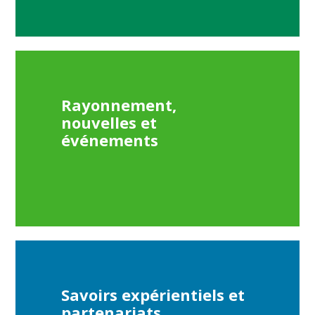
Rayonnement,
nouvelles et
Fermer
événements
la
fenêtre
de
recherc
Rechercher
Lancer
la
recherc
Savoirs expérientiels et
partenariats