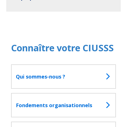
Connaître votre CIUSSS
Qui sommes-nous ?
Fermer
la
fenêtre
de
Fondements organisationnels
recherc
Rechercher
Lancer
la
recherc