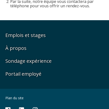
la
Par la suite, notre équipe vous contactera par
fenêtre
téléphone pour vous offrir un rendez-vous.
de
recherc
Rechercher
Lancer
la
recherc
Emplois et stages
À propos
Sondage expérience
Portail employé
Plan du site