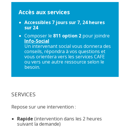
Accès aux services
Accessibles 7 jours sur 7, 24 heures
sur 24
Composer le
811 option 2
pour joindre
Info-Social
Un intervenant social vous donnera des
conseils, répondra à vos questions et
vous orientera vers les services CAFE
ou vers une autre ressource selon le
besoin.
SERVICES
Repose sur une intervention :
Rapide
(intervention dans les 2 heures
Fermer
suivant la demande)
la