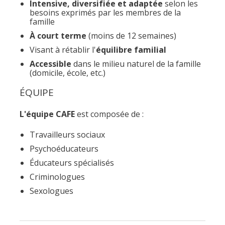
fenêtre
Intensive, diversifiée et adaptée
selon les
de
besoins exprimés par les membres de la
recherc
famille
Rechercher
Lancer
À court terme
(moins de 12 semaines)
la
Visant à rétablir l'
équilibre familial
recherc
Accessible
dans le milieu naturel de la famille
(domicile, école, etc.)
ÉQUIPE
L'équipe CAFE
est composée de :
Travailleurs sociaux
Psychoéducateurs
Éducateurs spécialisés
Criminologues
Sexologues