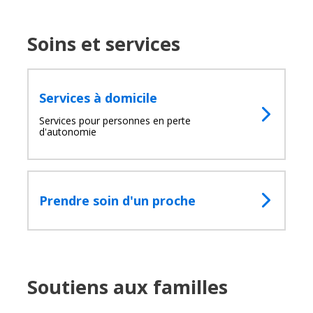
Fermer
la
fenêtre
Soins et services
de
recherc
Rechercher
Lancer
la
Services à domicile
recherc
Services pour personnes en perte
d'autonomie
Prendre soin d'un proche
Soutiens aux familles