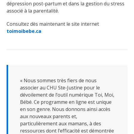
dépression post-partum et dans la gestion du stress
associé à la parentalité.
Fermer
Consultez dès maintenant le site internet
la
fenêtre
toimoibebe.ca
de
recherc
Rechercher
Lancer
la
recherc
« Nous sommes très fiers de nous
associer au CHU Ste-Justine pour le
dévoilement de l’outil numérique Toi, Moi,
Bébé. Ce programme en ligne est unique
en son genre. Nous donnons ainsi accès
aux nouveaux parents et,
particulièrement aux mamans, à des
ressources dont l’efficacité est démontrée