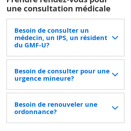
Nutritionniste
une consultation médicale
Pharmacien
Physiothérapeute
Travailleur social
Besoin de consulter un
médecin, un IPS, un résident
du GMF-U?
au 811, option 3.
Besoin de consulter pour une
urgence mineure?
Stérilet
Bibliothèque du CIUSSS de l'Est-de-
l'Île-de-Montréal
Besoin de renouveler une
ordonnance?