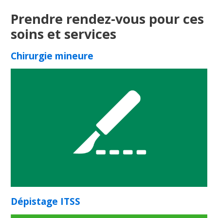
Implant contraceptif -
Nexplanon
Prendre rendez-vous pour ces
811, option 3.
Bibliothèque du CIUSSS de l'Est-de-
soins et services
l'Île-de-Montréal
Chirurgie mineure
514 252-3814
Dépistage ITSS