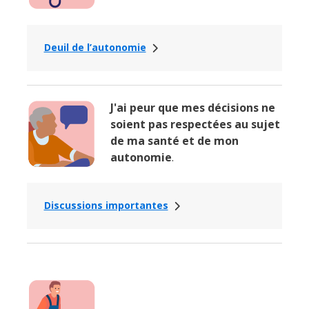
Deuil de l’autonomie
J'ai peur que mes décisions ne
soient pas respectées au sujet
de ma santé et de mon
autonomie
.
Discussions importantes
Fermer
la
fenêtre
de
recherc
Rechercher
Lancer
la
recherc