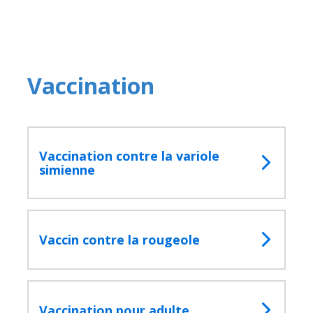
Vaccination
Vaccination contre la variole
simienne
Fermer
la
Vaccin contre la rougeole
fenêtre
de
recherc
Rechercher
Lancer
la
recherc
Vaccination pour adulte