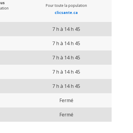
ous
Pour toute la population
lation
clicsante.ca
7 h à 14 h 45
7 h à 14 h 45
7 h à 14 h 45
7 h à 14 h 45
7 h à 14 h 45
Fermé
Fermé