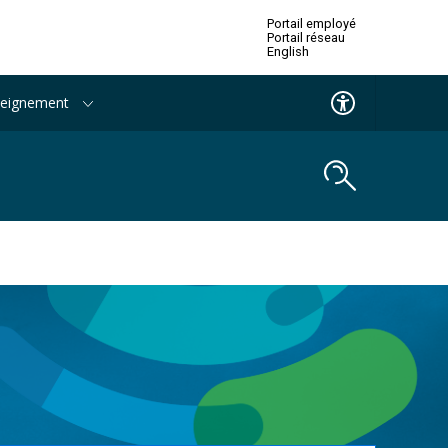
Portail employé
hérapie
Portail réseau
English
ire -
seignement
Accessibilité