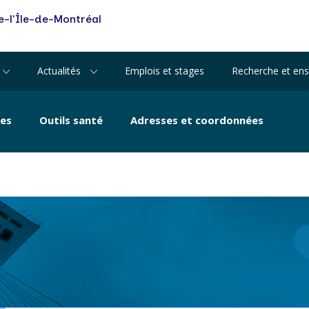
d’hématologie-
Nouvelles
-l'Île-de-Montréal
 personnes
oncologie et de t
fractions
cellulaire - IHOT
Tous les événements
Mission universita
Actualités
Emplois et stages
Recherche et en
Visages de l'Est
IUSMM
ces
Outils santé
Adresses et coordonnées