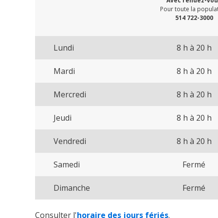
Avec rendez-vou
Pour toute la popula
514 722-3000
Lundi
8 h à 20 h
Mardi
8 h à 20 h
Mercredi
8 h à 20 h
Jeudi
8 h à 20 h
Vendredi
8 h à 20 h
Samedi
Fermé
Dimanche
Fermé
Consulter l'
horaire des jours fériés
.