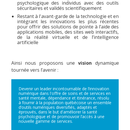
psychologique des individus avec des outils
sécuritaires et validés scientifiquement
Restant à l'avant-garde de la technologie et en
intégrant les innovations les plus récentes
pour offrir des solutions de pointe à l’aide des
applications mobiles, des sites web interactifs,
de la réalité virtuelle et de l’intelligence
artificielle
Ainsi nous proposons une
vision
dynamique
tournée vers l’avenir :
Devenir un leader incontournable de l’innovation
numérique dans l'offre de soins et de services en
santé mentale, dépendance et itinérance, résolu
à fournir à la population québécoise un ensemble
d’outils numériques diversifiés, adaptés et
éprouvés, dans le but d'améliorer la santé
psychologique et de promouvoir l’accès à une
nouvelle gamme de services.