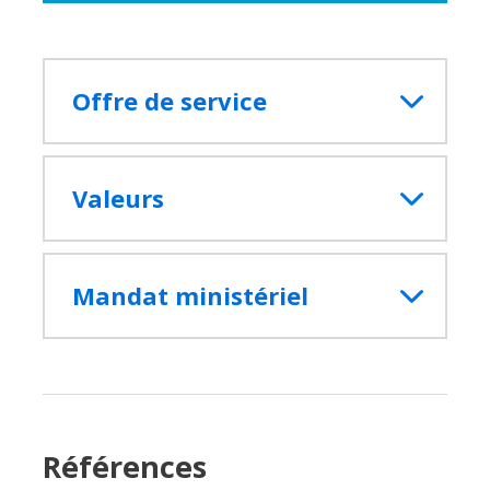
Offre de service
Valeurs
Fermer
la
fenêtre
de
Mandat ministériel
recherc
Rechercher
Lancer
la
recherc
Références